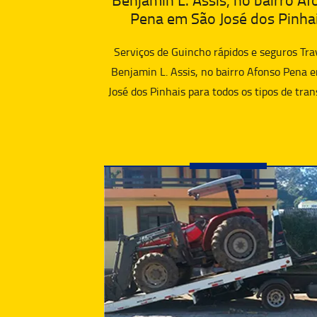
Pena em São José dos Pinha
Serviços de Guincho rápidos e seguros Tra
Benjamin L. Assis, no bairro Afonso Pena 
José dos Pinhais para todos os tipos de tran