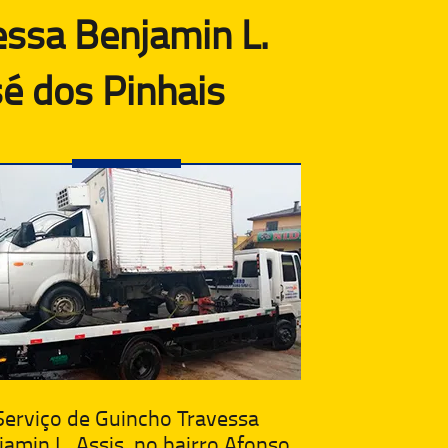
essa Benjamin L.
sé dos Pinhais
Serviço de Guincho Travessa
amin L. Assis, no bairro Afonso