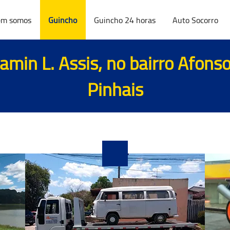
m somos
Guincho
Guincho 24 horas
Auto Socorro
amin L. Assis, no bairro Afons
Pinhais