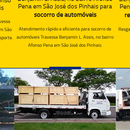
Pena em São José dos Pinhais para
Pen
is
socorro de automóveis
re
vessa
Atendimento rápido e eficiente para socorro de
Resgat
em São
automóveis Travessa Benjamin L. Assis, no bairro
sporte.
Afonso Pena em São José dos Pinhais.