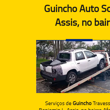
Guincho Auto So
Assis, no bai
Serviços de
Guincho
Traves
Benjamin L. Assis, no bairro A