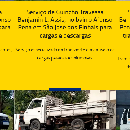
a
Serviço de Guincho Travessa
fonso
Benj
Benjamin L. Assis, no bairro Afonso
para
Pen
Pena em São José dos Pinhais para
tr
cargas e descargas
entos,
Serviço especializado no transporte e manuseio de
cargas pesadas e volumosas.
Transp
d