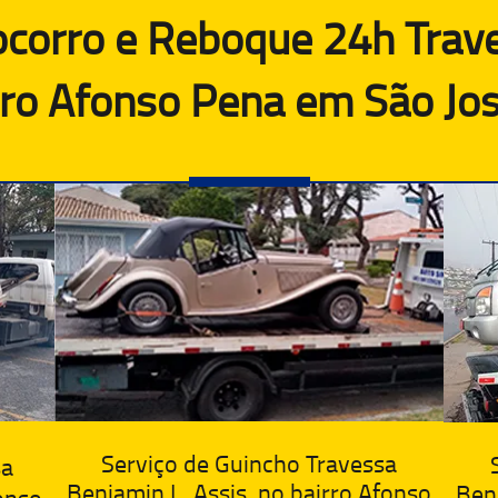
corro e Reboque 24h Trav
rro Afonso Pena em São Jo
Serviço de Guincho Travessa
sa
Benjamin L. Assis, no bairro Afonso
Benj
fonso