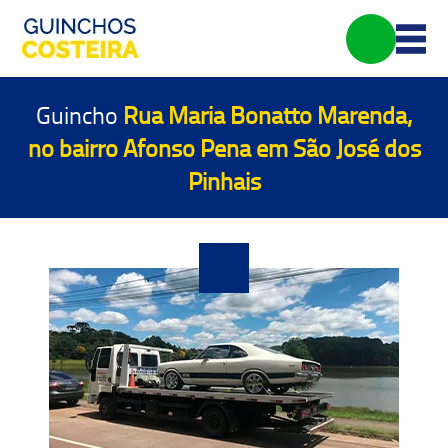
Guincho
Rua Maria Bonatto Marenda,
no bairro Afonso Pena em São José dos
Pinhais