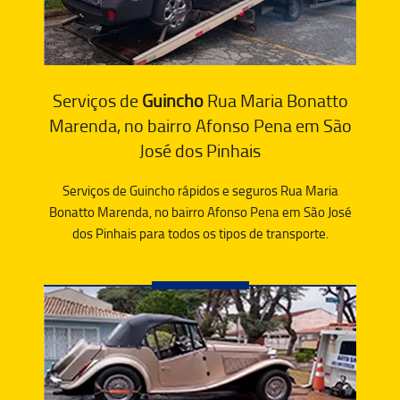
Serviços de
Guincho
Rua Maria Bonatto
Marenda, no bairro Afonso Pena em São
José dos Pinhais
Serviços de Guincho rápidos e seguros Rua Maria
Bonatto Marenda, no bairro Afonso Pena em São José
dos Pinhais para todos os tipos de transporte.