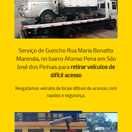
Serviço de Guincho Rua Maria Bonatto
Marenda, no bairro Afonso Pena em São
José dos Pinhais para
retirar veículos de
difícil acesso
Resgatamos veículos de locais difíceis de acessar, com
rapidez e segurança.