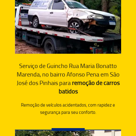
Serviço de Guincho Rua Maria Bonatto
Marenda, no bairro Afonso Pena em São
José dos Pinhais para
remoção de carros
batidos
Remoção de veículos acidentados, com rapidez e
segurança para seu conforto.