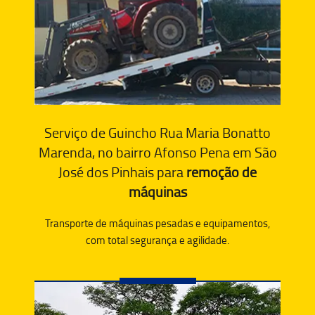
Serviço de Guincho Rua Maria Bonatto
Marenda, no bairro Afonso Pena em São
José dos Pinhais para
remoção de
máquinas
Transporte de máquinas pesadas e equipamentos,
com total segurança e agilidade.