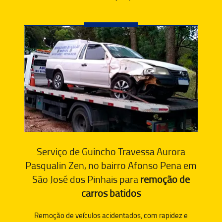
Serviço de Guincho Travessa Aurora
Pasqualin Zen, no bairro Afonso Pena em
São José dos Pinhais para
remoção de
carros batidos
Remoção de veículos acidentados, com rapidez e