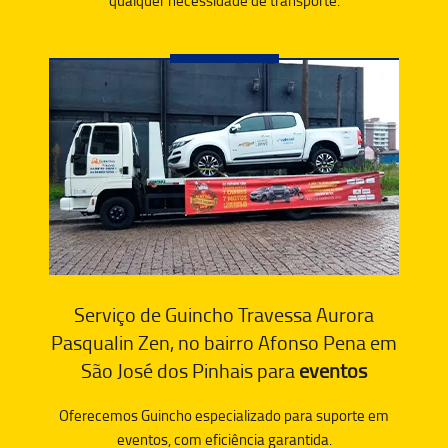
qualquer necessidade de transporte.
Serviço de Guincho Travessa Aurora
Pasqualin Zen, no bairro Afonso Pena em
São José dos Pinhais para
eventos
Oferecemos Guincho especializado para suporte em
eventos, com eficiência garantida.