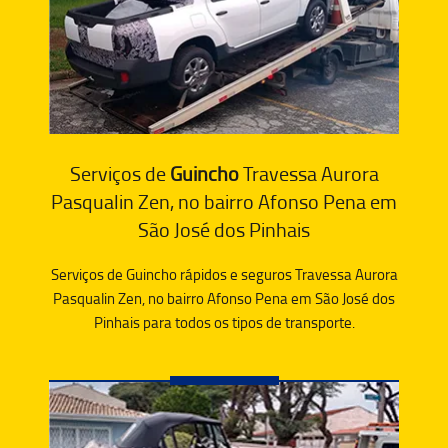
Serviços de
Guincho
Travessa Aurora
Pasqualin Zen, no bairro Afonso Pena em
São José dos Pinhais
Serviços de Guincho rápidos e seguros Travessa Aurora
Pasqualin Zen, no bairro Afonso Pena em São José dos
Pinhais para todos os tipos de transporte.