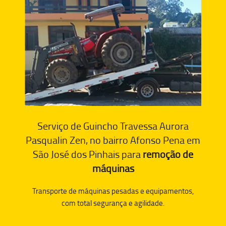
Serviço de Guincho Travessa Aurora
Pasqualin Zen, no bairro Afonso Pena em
São José dos Pinhais para
remoção de
máquinas
Transporte de máquinas pesadas e equipamentos,
com total segurança e agilidade.