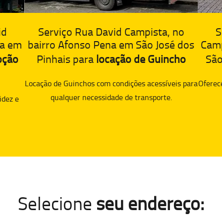
id
Serviço Rua David Campista, no
S
na em
bairro Afonso Pena em São José dos
Camp
oção
Pinhais para
locação de Guincho
São
Locação de Guinchos com condições acessíveis para
Oferec
qualquer necessidade de transporte.
idez e
Selecione
seu endereço: