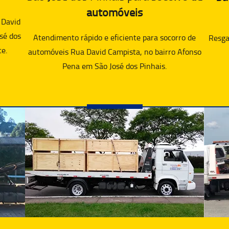
automóveis
 David
sé dos
Atendimento rápido e eficiente para socorro de
Resgat
te.
automóveis Rua David Campista, no bairro Afonso
Pena em São José dos Pinhais.