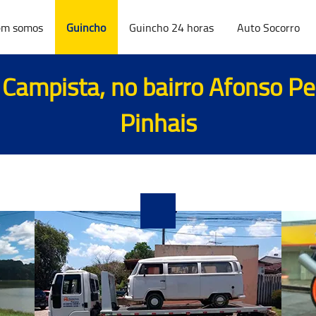
m somos
Guincho
Guincho 24 horas
Auto Socorro
Campista, no bairro Afonso P
Pinhais