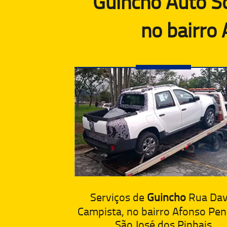
Guincho Auto S
no bairro
Serviços de
Guincho
Rua Dav
Campista, no bairro Afonso Pe
São José dos Pinhais