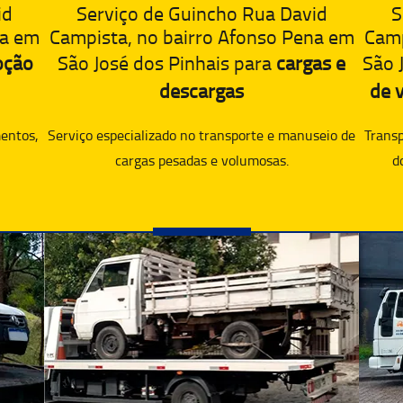
id
S
Serviço de Guincho Rua David
na em
Camp
Campista, no bairro Afonso Pena em
oção
São 
São José dos Pinhais para
cargas e
de v
descargas
entos,
Transp
Serviço especializado no transporte e manuseio de
d
cargas pesadas e volumosas.