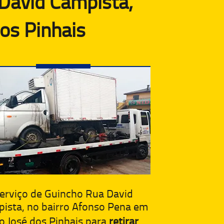
David Campista,
os Pinhais
erviço de Guincho Rua David
ista, no bairro Afonso Pena em
o José dos Pinhais para
retirar