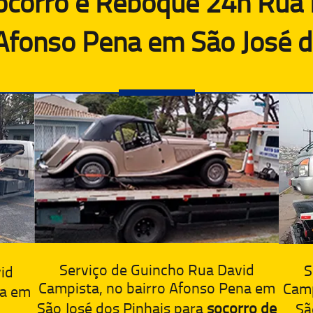
ocorro e Reboque 24h Rua 
 Afonso Pena em São José d
Serviço de Guincho Rua David
S
id
Campista, no bairro Afonso Pena em
Camp
na em
São José dos Pinhais para
socorro de
Sã