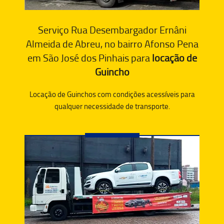
Serviço Rua Desembargador Ernâni
Almeida de Abreu, no bairro Afonso Pena
em São José dos Pinhais para
locação de
Guincho
Locação de Guinchos com condições acessíveis para
qualquer necessidade de transporte.