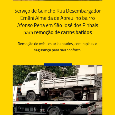
Serviço de Guincho Rua Desembargador
Ernâni Almeida de Abreu, no bairro
Afonso Pena em São José dos Pinhais
para
remoção de carros batidos
Remoção de veículos acidentados, com rapidez e
segurança para seu conforto.