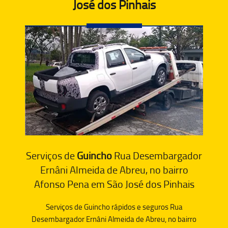
José dos Pinhais
Serviços de
Guincho
Rua Desembargador
Ernâni Almeida de Abreu, no bairro
Afonso Pena em São José dos Pinhais
Serviços de Guincho rápidos e seguros Rua
Desembargador Ernâni Almeida de Abreu, no bairro