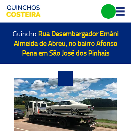
Guincho
Rua Desembargador Ernâni
Almeida de Abreu, no bairro Afonso
Pena em São José dos Pinhais