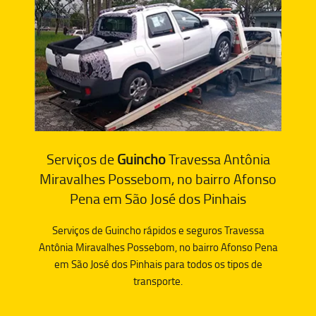
Serviços de
Guincho
Travessa Antônia
Miravalhes Possebom, no bairro Afonso
Pena em São José dos Pinhais
Serviços de Guincho rápidos e seguros Travessa
Antônia Miravalhes Possebom, no bairro Afonso Pena
em São José dos Pinhais para todos os tipos de
transporte.