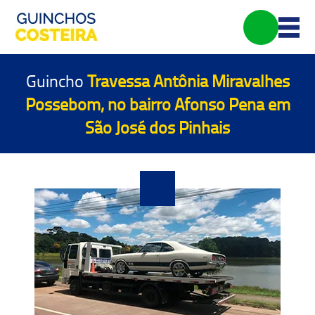
Guincho
Travessa Antônia Miravalhes
Possebom, no bairro Afonso Pena em
São José dos Pinhais